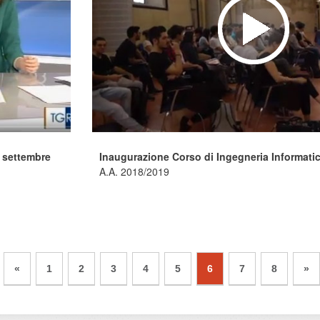
7 settembre
Inaugurazione Corso di Ingegneria Informati
A.A. 2018/2019
«
1
2
3
4
5
6
7
8
»